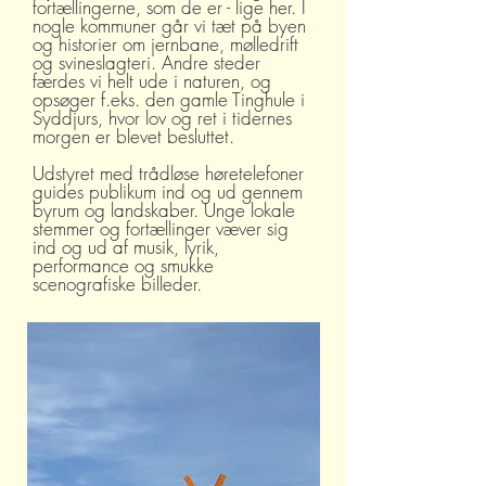
fortællingerne, som de er - lige her. I
nogle kommuner går vi tæt på byen
og historier om jernbane, mølledrift
og svineslagteri. Andre steder
færdes vi helt ude i naturen, og
opsøger f.eks. den gamle Tinghule i
Syddjurs, hvor lov og ret i tidernes
morgen er blevet besluttet.
Udstyret med trådløse høretelefoner
guides publikum ind og ud gennem
byrum og landskaber. Unge lokale
stemmer og fortællinger væver sig
ind og ud af musik, lyrik,
performance og smukke
scenografiske billeder.