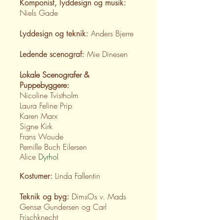
Komponist, lyddesign og musik:
Niels Gade
Anders Bjerre
Lyddesign og teknik:
Mie Dinesen
Ledende scenograf:
Lokale Scenografer &
Puppebyggere:
Nicoline Tvistholm
Laura Feline Prip
Karen Marx
Signe Kirk
Frans Woude
Pernille Buch Eilersen
Alice
Dyrhol
Linda Fallentin​
Kostumer:
DimsOs v. Mads
Teknik og byg:
Gensø Gundersen og Carl
Frischknecht