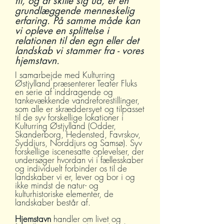
til, og at skille sig ud, er en
grundlæggende menneskelig
erfaring. På samme måde kan
vi opleve en splittelse i
relationen til den egn eller det
landskab vi stammer fra - vores
hjemstavn.
I samarbejde med Kulturring
Østjylland
præsenterer Teater Fluks
en serie af inddragende og
tankevækkende vandreforestillinger,
som alle er skræddersyet og tilpasset
til de syv forskellige lokationer i
Kulturring Østjylland (Odder,
Skanderborg, Hedensted, Favrskov,
Syddjurs, Norddjurs og Samsø). Syv
forskellige iscenesatte oplevelser, der
undersøger hvordan vi i fællesskaber
og individuelt forbinder os til de
landskaber vi er, lever og bor i og
ikke mindst de natur- og
kulturhistoriske elementer, de
landskaber består af.
Hjemstavn
handler om livet og