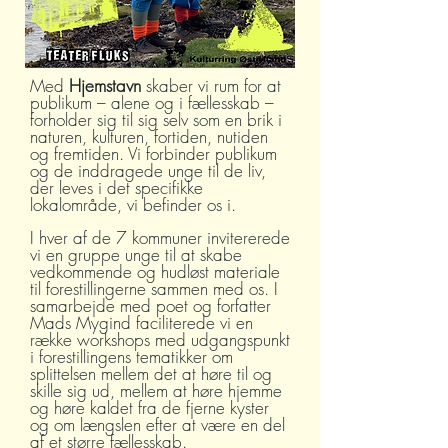
Med
Hjemstavn
skaber vi rum for at
publikum – alene og i fællesskab –
forholder sig til sig selv som en brik i
naturen, kulturen, fortiden, nutiden
og fremtiden. Vi forbinder publikum
og de inddragede unge til de liv,
der leves i det specifikke
lokalområde, vi befinder os i.
I hver af de 7 kommuner invitererede
vi en gruppe unge til at skabe
vedkommende og hudløst materiale
til forestillingerne sammen med os. I
samarbejde med poet og forfatter
Mads Mygind faciliterede vi en
række workshops med udgangspunkt
i forestillingens tematikker om
splittelsen mellem det at høre til og
skille sig ud, mellem at høre hjemme
og høre kaldet fra de fjerne kyster
og om længslen efter at være en del
af et større fællesskab.