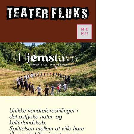
ME
NU
Unikke vandreforestillinger i
det østjyske natur- og
kulturlandskab.
Splittelsen mellem at ville høre