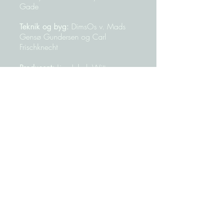
Gade
DimsOs v. Mads
Teknik og byg:
Gensø Gundersen og Carl
Frischknecht
Line Lybek Witt​​
​Producent:
Administration, PR &
Michelle Bach
Kommunikation:
Louise
Kommunikation og So-Me:
Rohde
Nina
Produktionsassistent:
Stougård Miller, Oliver Valvik
Stine Sandahl
Grafik:
Statens
Forestillingen er støttet af:
Kunstfond, Aarhus Kommune