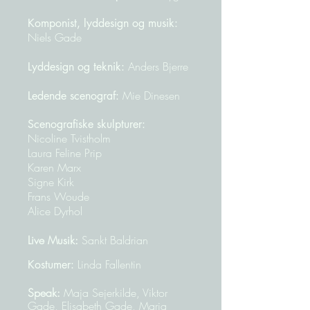
Komponist, lyddesign og musik:
Niels Gade
Anders Bjerre
Lyddesign og teknik:
Mie Dinesen
Ledende scenograf:
Scenografiske skulpturer:
Nicoline Tvistholm
Laura Feline Prip
Karen Marx
Signe Kirk
Frans Woude
Alice Dyrhol
Live Musik:
Sankt Baldrian
Linda Fallentin​
Kostumer:
Speak:
Maja Sejerkilde, Viktor
Gade,
Elisabeth Gade, Maria