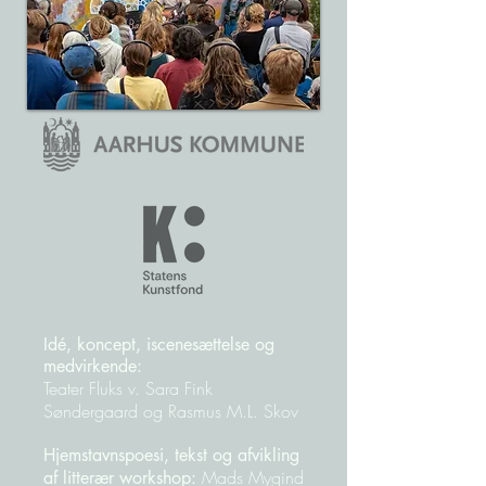
Idé, koncept, iscenesættelse og
medvirkende:
Teater Fluks v. Sara Fink
Søndergaard og Rasmus M.L. Skov
Hjemstavnspoesi, tekst og afvikling
Mads Mygind
af litterær workshop: