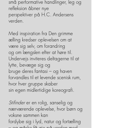
små performative handlinger, leg og
refleksion åbner nye
perspektiver på H.C. Andersens
verden.
Med inspiration fra Den grimme
ælling kredser oplevelsen om at
være sig selv, om forandring
og om længslen efter at høre til.
Undervejs inviteres deltagerne til at
lytte, bevæge sig og
bruge deres fantasi – og haven
forvandles til et levende scenisk rum,
hvor hver gruppe skaber
sin egen midlertidige koreografi.
Stifinder
er en rolig, sanselig og
nærværende oplevelse, hvor børn og
voksne sammen kan
fordybe sig i lyd, natur og fortælling
– og måske få øje på verden med