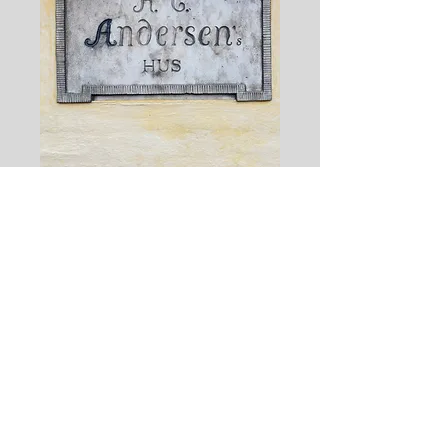
Kreditering
Kunstnerisk idé og koncept:
Teater
Fluks
Tekst:
Mads Kamp
Audiodesign:
Anders Bjerre Borg
Udviklet sammen med HC
Andersens Hus