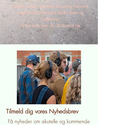
Projektet er skabt med støtte fra Lemvig Kommune,
Region Midt, Foreningen Skjulte Steder og
Sneglehuset.
Du kan læse mere om QR-projektet
her
.
Tilmeld dig vores Nyhedsbrev
Få nyheder om akutelle og kommende
projekter, åbne forestillinger og andet
der rører sig her hos hos direkte i din