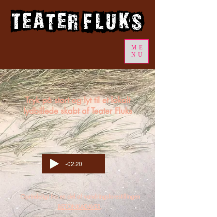
ME
NU
Tryk på start og lyt til et lokalt
lydbillede skabt af Teater Fluks
-02:20
Oprindeligt fra en del af vandringsforestillingen
BETONKADAVER
.