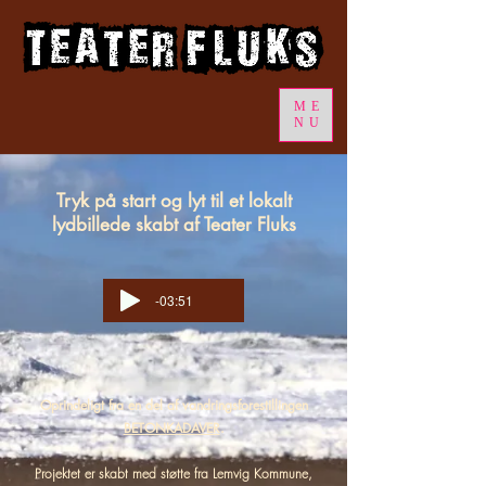
ME
NU
Tryk på start og lyt til et lokalt
lydbillede skabt af Teater Fluks
-03:51
Oprindeligt fra en del af vandringsforestillingen
BETONKADAVER
.
Projektet er skabt med støtte fra Lemvig Kommune,