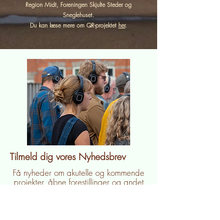
Region Midt, Foreningen Skjulte Steder og
Sneglehuset.
Du kan læse mere om QR-projektet
her
.
Tilmeld dig vores Nyhedsbrev
Få nyheder om akutelle og kommende
projekter, åbne forestillinger og andet
der rører sig her hos hos direkte i din
indbakke.